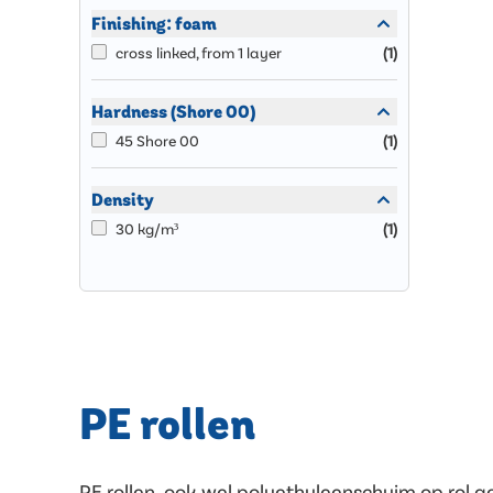
Finishing: foam
cross linked, from 1 layer
(
1
)
Hardness (Shore 00)
45 Shore 00
(
1
)
Density
30 kg/m³
(
1
)
PE rollen
PE rollen, ook wel polyethyleenschuim op rol 