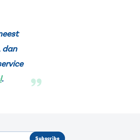
meest
, dan
ervice
l
.
Subscribe