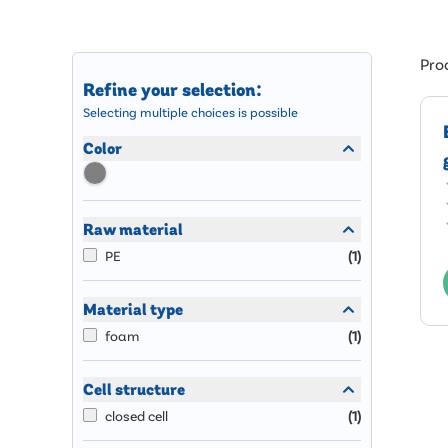
Prod
Refine your selection:
Selecting multiple choices is possible
Color
Raw material
PE
(
1
)
Material type
foam
(
1
)
Cell structure
closed cell
(
1
)