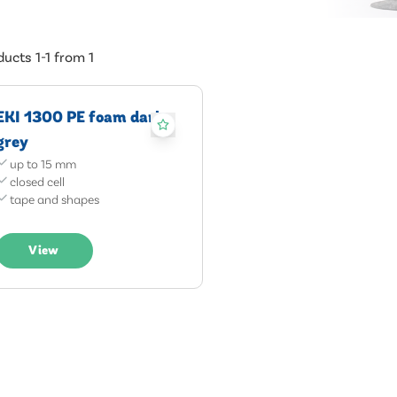
ucts 1-1 from 1
EKI 1300 PE foam dark
grey
up to 15 mm
closed cell
tape and shapes
View